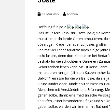
31. Mai 2022
Andrea
Hoffnung für Josie
Das ist unsere Kein-Ohr-Katze Josie; sie komm
musste man ihr beide Ohren amputieren, da s
bösartigen Krebs, der aber zu Josies großem G
und mit viel Lebensqualität noch einige Jahre
nicht lassen, denn dort könnte sie bei Bedarf 
deshalb für die schüchterne Dame ein Zuhause
Geborgenheit leben kann. Sie ist keine Schm
mit anderen ruhigen (älteren) Katzen sicher k
Balkon/Terrasse für die weiße Josie, da sie ja
Kleine Kinder oder Hunde sollten nicht im Haus
Menschen mit Verständnis und Erfahrung, Me
gehen sollte, damit eine medizinische Versorg
bedürfen keiner besonderen Pflege und sie 
geben sollte, werden wir immer mit Rat und T