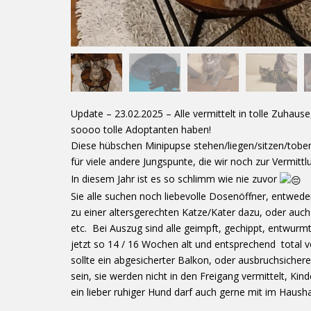
Update – 23.02.2025 – Alle vermittelt in tolle Zuhaus
soooo tolle Adoptanten haben!
Diese hübschen Minipupse stehen/liegen/sitzen/toben 
für viele andere Jungspunte, die wir noch zur Vermit
In diesem Jahr ist es so schlimm wie nie zuvor
Sie alle suchen noch liebevolle Dosenöffner, entwed
zu einer altersgerechten Katze/Kater dazu, oder auch a
etc. Bei Auszug sind alle geimpft, gechippt, entwurmt 
jetzt so 14 / 16 Wochen alt und entsprechend total v
sollte ein abgesicherter Balkon, oder ausbruchsicher
sein, sie werden nicht in den Freigang vermittelt, Kin
ein lieber ruhiger Hund darf auch gerne mit im Hausha