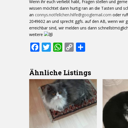
Wenn ihr euch verliebt habt, Fragen stellen und gern
wissen möchtet dann hurtig ran an die Tasten und sch
an
connys.notfellchen.hilfe@googlemail.com
oder ruf
2049602 an und sprecht ggfs. auf den AB, wenn wir g
erreichbar sind, wir melden uns dann schnellstmöglic
weitere
F
T
W
C
T
ac
w
h
o
ei
e
itt
at
p
le
Ähnliche Listings
b
er
s
y
n
o
A
Li
o
p
n
k
p
k