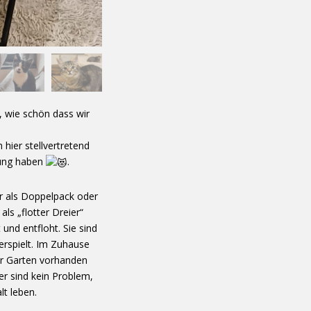
e, wie schön dass wir
hier stellvertretend
tlung haben
.
er als Doppelpack oder
ls „flotter Dreier“
und entfloht. Sie sind
erspielt. Im Zuhause
er Garten vorhanden
der sind kein Problem,
lt leben.