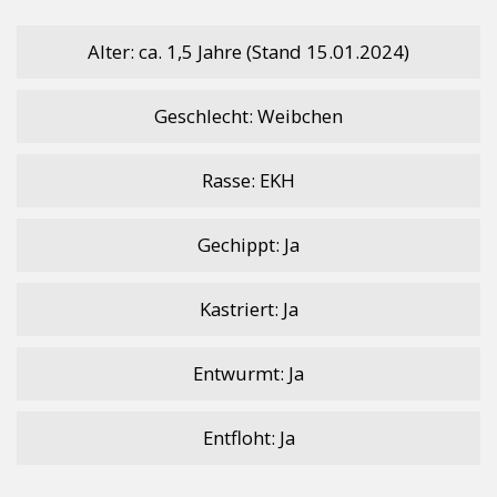
e
itt
at
p
le
b
er
s
y
n
Alter: ca. 1,5 Jahre (Stand 15.01.2024)
o
A
Li
Geschlecht: Weibchen
o
p
n
k
p
k
Rasse: EKH
Gechippt: Ja
Kastriert: Ja
Entwurmt: Ja
Entfloht: Ja