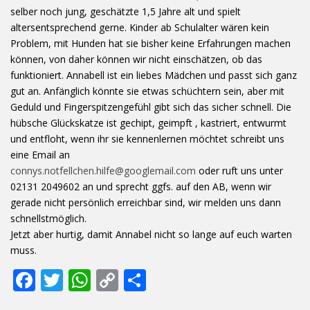
selber noch jung, geschätzte 1,5 Jahre alt und spielt
altersentsprechend gerne. Kinder ab Schulalter wären kein
Problem, mit Hunden hat sie bisher keine Erfahrungen machen
können, von daher können wir nicht einschätzen, ob das
funktioniert. Annabell ist ein liebes Mädchen und passt sich ganz
gut an. Anfänglich könnte sie etwas schüchtern sein, aber mit
Geduld und Fingerspitzengefühl gibt sich das sicher schnell. Die
hübsche Glückskatze ist gechipt, geimpft , kastriert, entwurmt
und entfloht, wenn ihr sie kennenlernen möchtet schreibt uns
eine Email an
connys.notfellchen.hilfe@googlemail.com
oder ruft uns unter
02131 2049602 an und sprecht ggfs. auf den AB, wenn wir
gerade nicht persönlich erreichbar sind, wir melden uns dann
schnellstmöglich.
Jetzt aber hurtig, damit Annabel nicht so lange auf euch warten
muss.
F
T
W
C
T
ac
w
h
o
ei