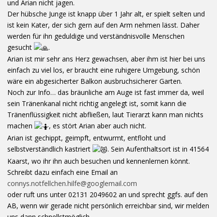
und Arian nicht jagen.
Der hübsche Junge ist knapp über 1 Jahr alt, er spielt selten und
ist kein Kater, der sich gern auf den Arm nehmen lässt. Daher
werden für ihn geduldige und verständnisvolle Menschen
gesucht
.
Arian ist mir sehr ans Herz gewachsen, aber ihm ist hier bei uns
einfach zu viel los, er braucht eine ruhigere Umgebung, schön
wäre ein abgesicherter Balkon ausbruchsicherer Garten.
Noch zur Info… das bräunliche am Auge ist fast immer da, weil
sein Tränenkanal nicht richtig angelegt ist, somit kann die
Tränenflüssigkeit nicht abfließen, laut Tierarzt kann man nichts
machen
, es stört Arian aber auch nicht.
Arian ist gechippt, geimpft, entwurmt, entfloht und
selbstverständlich kastriert
. Sein Aufenthaltsort ist in 41564
Kaarst, wo ihr ihn auch besuchen und kennenlernen könnt.
Schreibt dazu einfach eine Email an
connys.notfellchen.hilfe@googlemail.com
oder ruft uns unter 02131 2049602 an und sprecht ggfs. auf den
AB, wenn wir gerade nicht persönlich erreichbar sind, wir melden
uns dann schnellstmöglich.