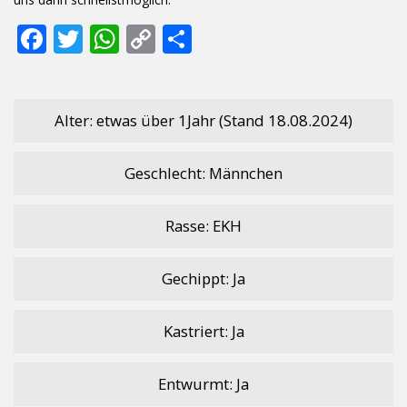
F
T
W
C
T
ac
w
h
o
ei
e
itt
at
p
le
b
er
s
y
n
Alter: etwas über 1Jahr (Stand 18.08.2024)
o
A
Li
Geschlecht: Männchen
o
p
n
k
p
k
Rasse: EKH
Gechippt: Ja
Kastriert: Ja
Entwurmt: Ja