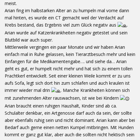
meist.
Arian fing im halbstarken Alter an zu humpeln mal vorne dann
mal hinten, es wurde ein CT gemacht weil der Verdacht auf
Krebs bestand, das Ergebnis viel zum Glück negativ aus
.
Arian wurde auf Katzenkrankheiten negativ getestet und sein
Blutbild war auch super.
Mittlerweile vergingen ein paar Monate und wir haben Arian
einfach mal in Ruhe gelassen, kein Tierarztbesuch mehr und kein
Einfangen für die Medikamentengabe…. und siehe da… Arian
geht es gut, er humpelt nicht mehr und hat sich zu einem tollen
Prachtkerl entwickelt. Seit einer kleinen Weile kommt er zu uns
aufs Sofa, legt sich dort hin zum schlafen und auch kraulen ist
immer wieder mal drin
. Manche Krankheiten können sich
mit zunehmenden Alter rauswachsen, ist wie bei Kindern
Arian braucht einen ruhigen Haushalt, Kinder sind ab ca.
Schulalter denkbar, ein Artgenosse darf auch da sein, der sollte
aber ebenfalls ruhig sein und nicht dominant. Arian kann aber bei
Bedarf auch gerne einen netten Kumpel mitbringen. Mit Hunden
kommt er ganz gut klar, aber auch die sollten nicht hektisch sein