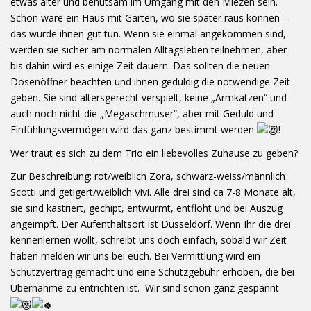
etwas älter und behutsam im Umgang mit den Miezen sein.
Schön wäre ein Haus mit Garten, wo sie später raus können –
das würde ihnen gut tun. Wenn sie einmal angekommen sind,
werden sie sicher am normalen Alltagsleben teilnehmen, aber
bis dahin wird es einige Zeit dauern. Das sollten die neuen
Dosenöffner beachten und ihnen geduldig die notwendige Zeit
geben. Sie sind altersgerecht verspielt, keine „Armkatzen“ und
auch noch nicht die „Megaschmuser“, aber mit Geduld und
Einfühlungsvermögen wird das ganz bestimmt werden
!
Wer traut es sich zu dem Trio ein liebevolles Zuhause zu geben?
Zur Beschreibung: rot/weiblich Zora, schwarz-weiss/männlich
Scotti und getigert/weiblich Vivi. Alle drei sind ca 7-8 Monate alt,
sie sind kastriert, gechipt, entwurmt, entfloht und bei Auszug
angeimpft. Der Aufenthaltsort ist Düsseldorf. Wenn Ihr die drei
kennenlernen wollt, schreibt uns doch einfach, sobald wir Zeit
haben melden wir uns bei euch. Bei Vermittlung wird ein
Schutzvertrag gemacht und eine Schutzgebühr erhoben, die bei
Übernahme zu entrichten ist. Wir sind schon ganz gespannt