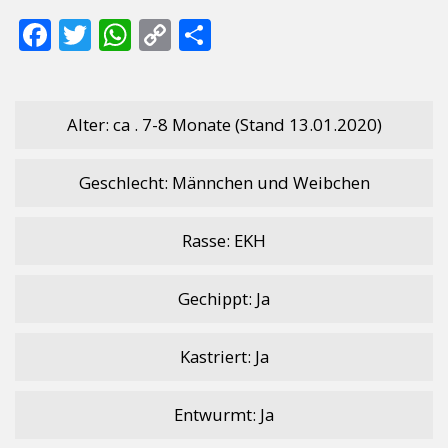
F
T
W
C
T
ac
w
h
o
ei
e
itt
at
p
le
b
er
s
y
n
Alter: ca . 7-8 Monate (Stand 13.01.2020)
o
A
Li
Geschlecht: Männchen und Weibchen
o
p
n
k
p
k
Rasse: EKH
Gechippt: Ja
Kastriert: Ja
Entwurmt: Ja