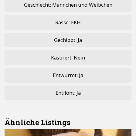
Geschlecht: Männchen und Weibchen
o
p
n
k
p
k
Rasse: EKH
Gechippt: Ja
Kastriert: Nein
Entwurmt: Ja
Entfloht: Ja
Ähnliche Listings