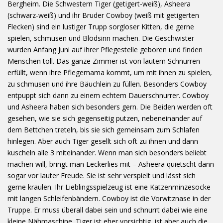
Bergheim. Die Schwestern Tiger (getigert-weiß), Asheera
(schwarz-weiß) und ihr Bruder Cowboy (weiß mit getigerten
Flecken) sind ein lustiger Trupp sorgloser Kitten, die gerne
spielen, schmusen und Blödsinn machen. Die Geschwister
wurden Anfang Juni auf ihrer Pflegestelle geboren und finden
Menschen toll. Das ganze Zimmer ist von lautem Schnurren
erfüllt, wenn ihre Pflegemama kommt, um mit ihnen zu spielen,
zu schmusen und ihre Bäuchlein zu füllen. Besonders Cowboy
entpuppt sich dann zu einem echtem Dauerschnurrer. Cowboy
und Asheera haben sich besonders gern. Die Beiden werden oft
gesehen, wie sie sich gegenseitig putzen, nebeneinander auf
dem Bettchen treteln, bis sie sich gemeinsam zum Schlafen
hinlegen. Aber auch Tiger gesellt sich oft zu ihnen und dann
kuscheln alle 3 miteinander. Wenn man sich besonders beliebt
machen will, bringt man Leckerlies mit – Asheera quietscht dann
sogar vor lauter Freude. Sie ist sehr verspielt und lässt sich
gerne kraulen. Ihr Lieblingsspielzeug ist eine Katzenminzesocke
mit langen Schleifenbändern. Cowboy ist die Vorwitznase in der
Truppe. Er muss überall dabei sein und schnurrt dabei wie eine
kleine Nähmaschine. Tiger ist eher vorsichtig, ist aber auch die