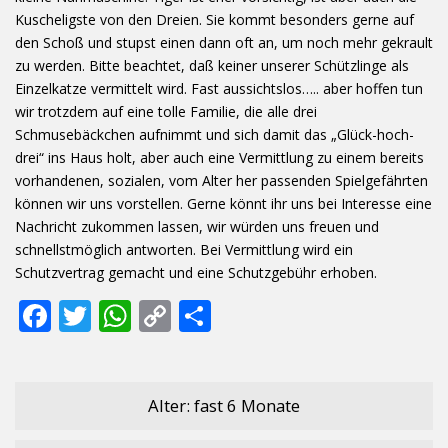
Kuscheligste von den Dreien. Sie kommt besonders gerne auf
den Schoß und stupst einen dann oft an, um noch mehr gekrault
zu werden. Bitte beachtet, daß keiner unserer Schützlinge als
Einzelkatze vermittelt wird. Fast aussichtslos….. aber hoffen tun
wir trotzdem auf eine tolle Familie, die alle drei
Schmusebäckchen aufnimmt und sich damit das „Glück-hoch-
drei“ ins Haus holt, aber auch eine Vermittlung zu einem bereits
vorhandenen, sozialen, vom Alter her passenden Spielgefährten
können wir uns vorstellen. Gerne könnt ihr uns bei Interesse eine
Nachricht zukommen lassen, wir würden uns freuen und
schnellstmöglich antworten. Bei Vermittlung wird ein
Schutzvertrag gemacht und eine Schutzgebühr erhoben.
F
T
W
C
T
ac
w
h
o
ei
e
itt
at
p
le
b
er
s
y
n
Alter: fast 6 Monate
o
A
Li