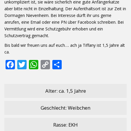
unkompliziert ist, sie wäre sicherlich eine gute Anfängerkatze
aber bitte nicht in Einzelhaltung. Der Aufenthaltsort ist zur Zeit in
Dormagen Nievenheim. Bei Interesse dürft ihr uns gerne
anrufen, eine Email oder eine PN über Facebook schreiben. Bei
Vermittlung wird eine Schutzgebühr erhoben und ein
Schutzvertrag gemacht.
Bis bald wir freuen uns auf euch…. ach ja Tiffany ist 1,5 Jahre alt
ca.
F
T
W
C
T
ac
w
h
o
ei
e
itt
at
p
le
b
er
s
y
n
Alter: ca. 1,5 Jahre
o
A
Li
Geschlecht: Weibchen
o
p
n
k
p
k
Rasse: EKH