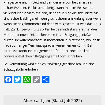
Pflegestelle mit im Bett und der Kleinere von beiden ist ein
echter Erzähler. Ein bisschen beige kann man im Fell sehen,
vielleicht ist ein Siam mit drin, denn taub sind die zwei nicht. Sie
sind echte Lieblinge, ein wenig schüchtern am Anfang aber wehe
wenn sie angekommen sind dann wird geschmust was das Zeug
hält. Zur Eingewöhnung sollten beide mindestens erstmal drei
Monate drinnen bleiben, bevor sie ihren Freigang genießen
dürfen. Ihr Aufenthaltsort ist momentan in Mettmann, wo ihr sie
nach vorheriger Terminabsprache kennenlernen könnt. Bei
Interesse könnt ihr uns gerne anrufen oder eine Email an
connys.notfellchen.hilfe@googlemail.com
schreiben.
Bei Vermittlung wird ein Schutzvertrag geschlossen und eine
Schutzgebühr erhoben.
F
T
W
C
T
ac
w
h
o
ei
e
itt
at
p
le
b
er
s
y
n
Alter: ca. 1 Jahr (Stand Juli 2022)