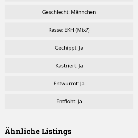
o
A
Li
Geschlecht: Männchen
o
p
n
k
p
k
Rasse: EKH (Mix?)
Gechippt: Ja
Kastriert: Ja
Entwurmt: Ja
Entfloht: Ja
Ähnliche Listings