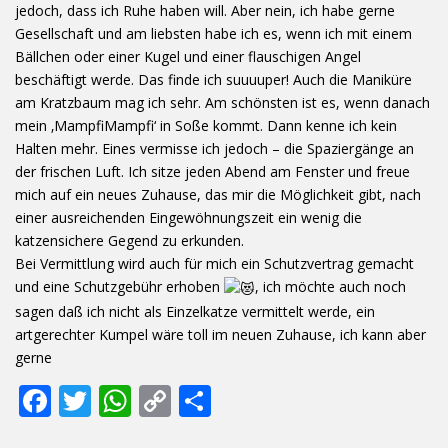
jedoch, dass ich Ruhe haben will. Aber nein, ich habe gerne
Gesellschaft und am liebsten habe ich es, wenn ich mit einem
Bällchen oder einer Kugel und einer flauschigen Angel
beschäftigt werde. Das finde ich suuuuper! Auch die Maniküre
am Kratzbaum mag ich sehr. Am schönsten ist es, wenn danach
mein ‚MampfiMampfi‘ in Soße kommt. Dann kenne ich kein
Halten mehr. Eines vermisse ich jedoch – die Spaziergänge an
der frischen Luft. Ich sitze jeden Abend am Fenster und freue
mich auf ein neues Zuhause, das mir die Möglichkeit gibt, nach
einer ausreichenden Eingewöhnungszeit ein wenig die
katzensichere Gegend zu erkunden.
Bei Vermittlung wird auch für mich ein Schutzvertrag gemacht
und eine Schutzgebühr erhoben
, ich möchte auch noch
sagen daß ich nicht als Einzelkatze vermittelt werde, ein
artgerechter Kumpel wäre toll im neuen Zuhause, ich kann aber
gerne
F
T
W
C
T
ac
w
h
o
ei