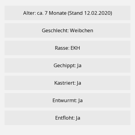
e
itt
at
p
le
b
er
s
y
n
Alter: ca. 7 Monate (Stand 12.02.2020)
o
A
Li
Geschlecht: Weibchen
o
p
n
k
p
k
Rasse: EKH
Gechippt: Ja
Kastriert: Ja
Entwurmt: Ja
Entfloht: Ja