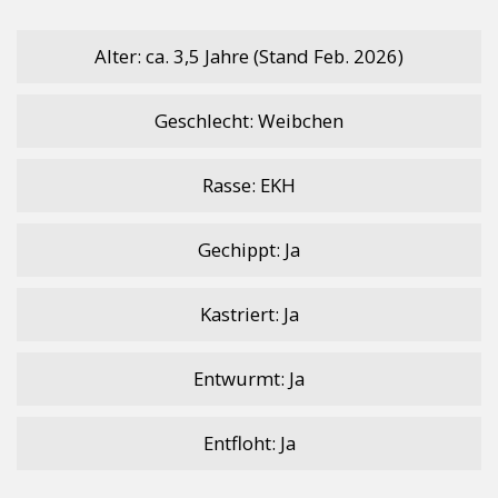
e
itt
at
p
le
b
er
s
y
n
Alter: ca. 3,5 Jahre (Stand Feb. 2026)
o
A
Li
Geschlecht: Weibchen
o
p
n
k
p
k
Rasse: EKH
Gechippt: Ja
Kastriert: Ja
Entwurmt: Ja
Entfloht: Ja