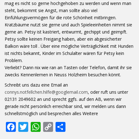
mag es nicht so gerne hochgehoben zu werden und wenn man
steht, bekommt sie Angst, man sollte also viel
Einfühlungsvermögen für die rote Schönheit mitbringen.
Kratzbäume nutzt sie gerne und auch Spieleeinheiten nimmt sie
gerne an. Petsy ist kastriert, entwurmt, gechippt und geimpft.
Petsy sollte keinen Freigang haben, aber ein abgesicherter
Balkon wäre toll . Über eine mögliche Verträglichkeit mit Hunden
ist nichts bekannt, Kinder im Schulalter wären für Petsy kein
Problem.
Verliebt? Dann nix wie ran an Tasten oder Telefon, damit ihr sie
zwecks Kennenlernen in Neuss Holzheim besuchen könnt.
Schreibt uns dazu eine Email an
connys.notfellchen.hilfe@googlemail.com
, oder ruft uns unter
02131 2049602 an und sprecht ggfs. auf den AB, wenn wir
gerade nicht persönlich erreichbar sind, wir melden uns dann
schnellstmöglich und besprechen alles Weitere
F
T
W
C
T
ac
w
h
o
ei