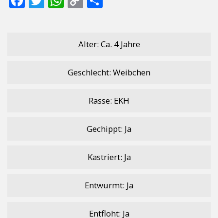
F
T
W
C
T
ac
w
h
o
ei
e
itt
at
p
le
b
er
s
y
n
Alter: Ca. 4 Jahre
o
A
Li
Geschlecht: Weibchen
o
p
n
k
p
k
Rasse: EKH
Gechippt: Ja
Kastriert: Ja
Entwurmt: Ja
Entfloht: Ja